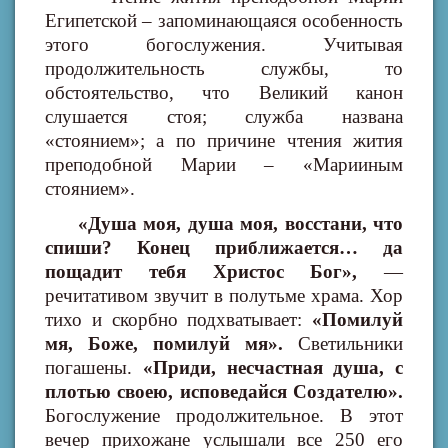
Египетской – запоминающаяся особенность
этого богослужения. Учитывая
продолжительность службы, то
обстоятельство, что Великий канон
слушается стоя; служба названа
«стоянием»; а по причине чтения жития
преподобной Марии – «Марииным
стоянием».
«Душа моя, душа моя, восстани, что
спиши? Конец приближается… да
пощадит тебя Христос Бог»,
—
речитативом звучит в полутьме храма. Хор
тихо и скорбно подхватывает:
«Помилуй
мя, Боже, помилуй мя».
Светильники
погашены.
«Приди, несчастная душа, с
плотью своею, исповедайся Создателю».
Богослужение продолжительное. В этот
вечер прихожане услышали все 250 его