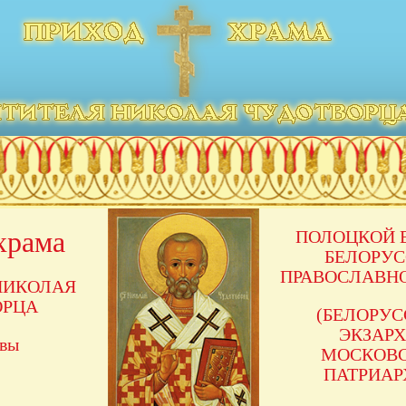
храма
ПОЛОЦКОЙ 
БЕЛОРУ
ПРАВОСЛАВН
НИКОЛАЯ
ОРЦА
(БЕЛОРУ
ЭКЗАРХ
авы
МОСКОВ
ПАТРИАР