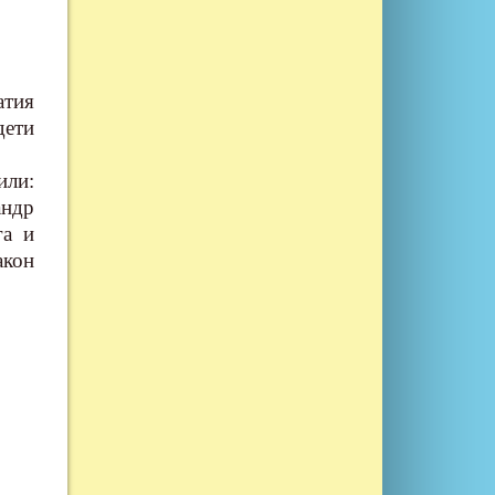
атия
дети
ли:
ндр
га и
акон