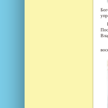
Бог
упр
На 
Пос
Вла
Во 
вос