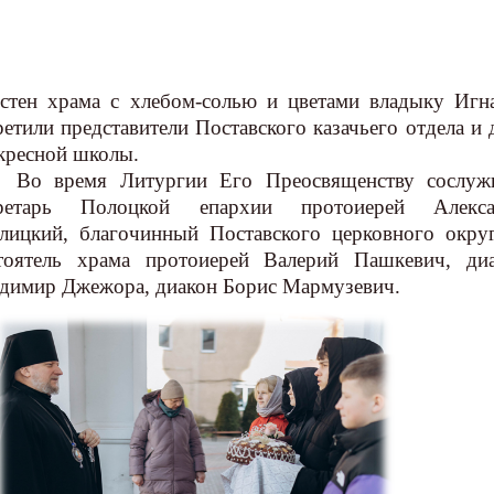
тен храма с хлебом-солью и цветами владыку Игн
ретили представители Поставского казачьего отдела и 
кресной школы.
 время Литургии Его Преосвященству сослужи
кретарь Полоцкой епархии протоиерей Алекса
лицкий, благочинный Поставского церковного окру
тоятель храма протоиерей Валерий Пашкевич, ди
димир Джежора, диакон
Борис Мармузевич.