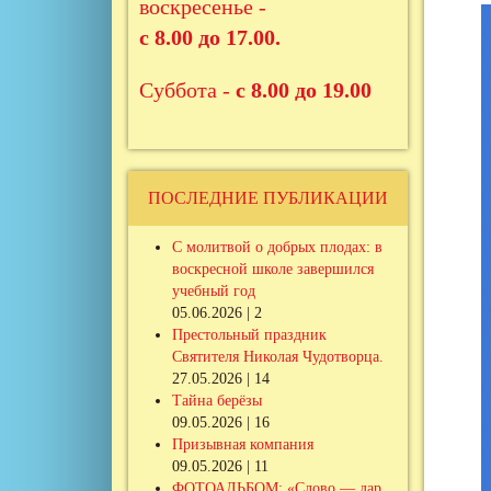
воскресенье -
с 8.00 до 17.00.
Суббота -
с 8.00 до 19.00
ПОСЛЕДНИЕ ПУБЛИКАЦИИ
С молитвой о добрых плодах: в
воскресной школе завершился
учебный год
05.06.2026 | 2
Престольный праздник
Святителя Николая Чудотворца.
27.05.2026 | 14
Тайна берёзы
09.05.2026 | 16
Призывная компания
09.05.2026 | 11
ФОТОАЛЬБОМ: «Слово — дар