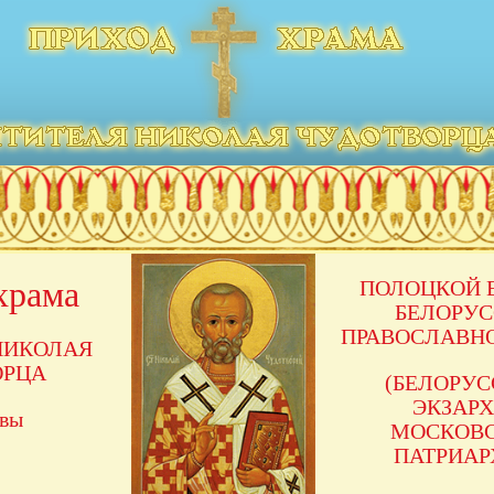
храма
ПОЛОЦКОЙ 
БЕЛОРУ
ПРАВОСЛАВН
НИКОЛАЯ
ОРЦА
(БЕЛОРУ
ЭКЗАРХ
авы
МОСКОВ
ПАТРИАР