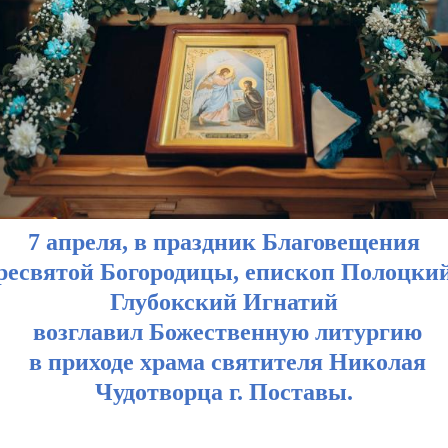
7 апреля, в праздник Благовещения
ресвятой Богородицы, епископ Полоцкий
Глубокский Игнатий
возглавил Божественную литургию
в приходе храма святителя Николая
Чудотворца г. Поставы.