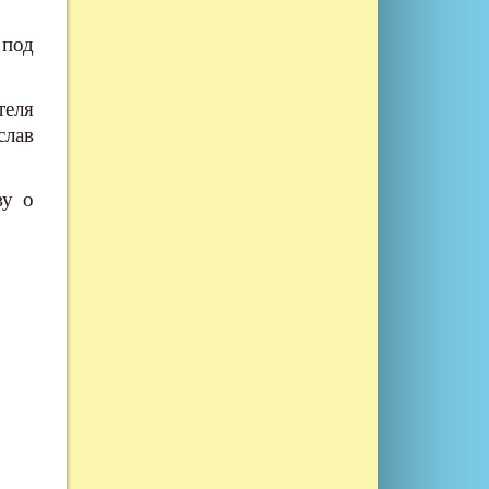
 под
теля
слав
ву о