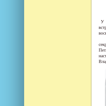
У с
вст
вос
Во
се
Пет
нас
Вла