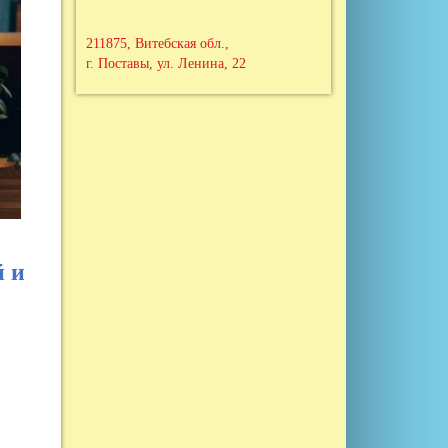
211875, Витебская обл.,
г. Поставы, ул. Ленина, 22
 и